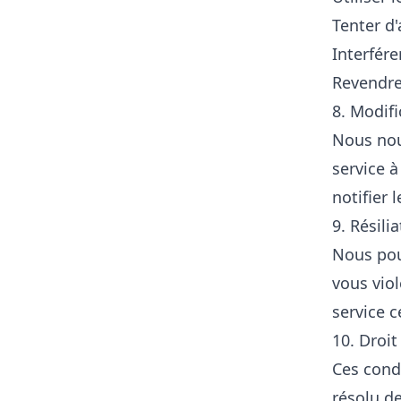
Tenter d
Interfére
Revendre 
8. Modifi
Nous nou
service 
notifier 
9. Résili
Nous pou
vous viol
service 
10. Droit
Ces condi
résolu de