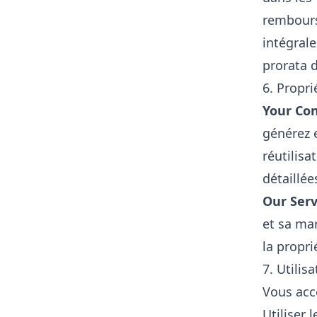
rembours
intégral
prorata d
6. Propri
Your Con
générez e
réutilisa
détaillée
Our Serv
et sa mar
la propri
7. Utilis
Vous acc
Utiliser l