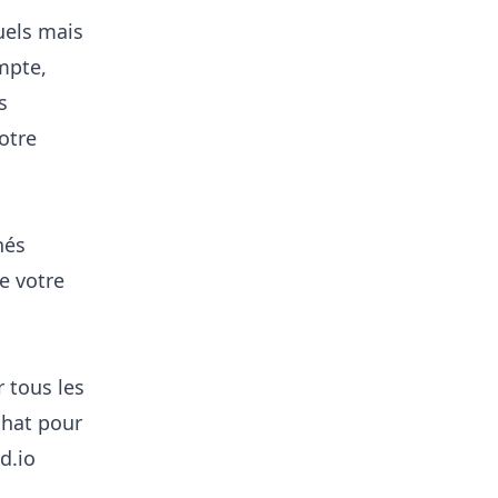
uels mais
mpte,
s
votre
hés
e votre
 tous les
chat pour
d.io