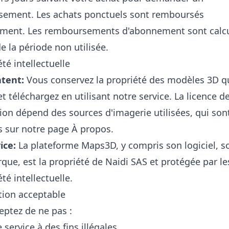
ement. Les achats ponctuels sont remboursés
ement. Les remboursements d'abonnement sont calc
e la période non utilisée.
été intellectuelle
tent:
Vous conservez la propriété des modèles 3D q
t téléchargez en utilisant notre service. La licence d
tion dépend des sources d'imagerie utilisées, qui son
s sur notre
page À propos
.
ice:
La plateforme Maps3D, y compris son logiciel, s
que, est la propriété de Naidi SAS et protégée par les
été intellectuelle.
ation acceptable
eptez de ne pas :
e service à des fins illégales