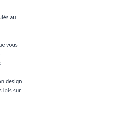
ulés au
ue vous
e
t
on design
 lois sur