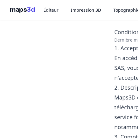
maps
3d
Éditeur
Impression 3D
Topographi
Condition
Dernière m
1. Accep
En accéd
SAS, vous
n'accepte
2. Descri
Maps3D e
téléchar
service f
notammen
3. Compt