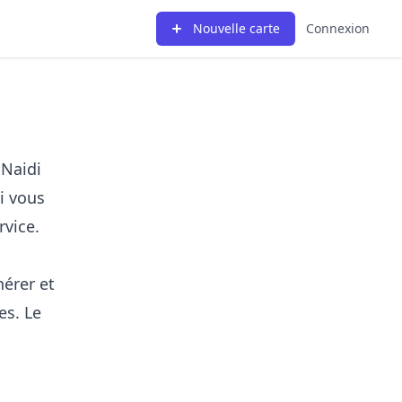
Nouvelle carte
Connexion
 Naidi
Si vous
rvice.
érer et
es. Le