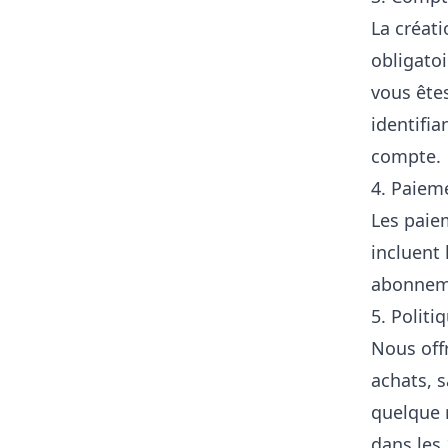
La créat
obligato
vous ête
identifia
compte.
4. Paiem
Les paiem
incluent 
abonnem
5. Polit
Nous off
achats, s
quelque 
dans les