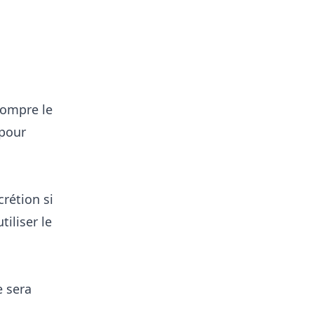
rompre le
 pour
rétion si
tiliser le
e sera