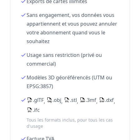
Exports de cartes illimités
Sans engagement, vos données vous
appartiennent et vous pouvez annuler
votre abonnement quand vous le
souhaitez
Usage sans restriction (privé ou
commercial)
Modèles 3D géoréférencés (UTM ou
EPSG:3857)
.glTF
.obj
.stl
.3mf
.dxf
,
,
,
,
,
.ifc
Tous les formats inclus, pour tous les cas
d'usage
Facture TVA