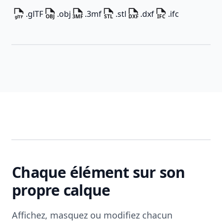
.glTF
.obj
.3mf
.stl
.dxf
.ifc
Chaque élément sur son
propre calque
Affichez, masquez ou modifiez chacun